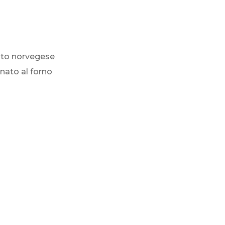
ato norvegese
inato al forno