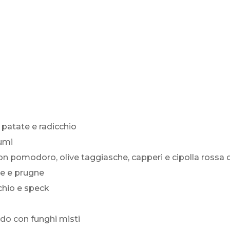
 patate e radicchio
rumi
con pomodoro, olive taggiasche, capperi e cipolla rossa 
le e prugne
cchio e speck
do con funghi misti