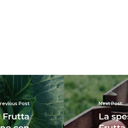
revious Post
Next Post
 Frutta
La spe
one con
Frutta