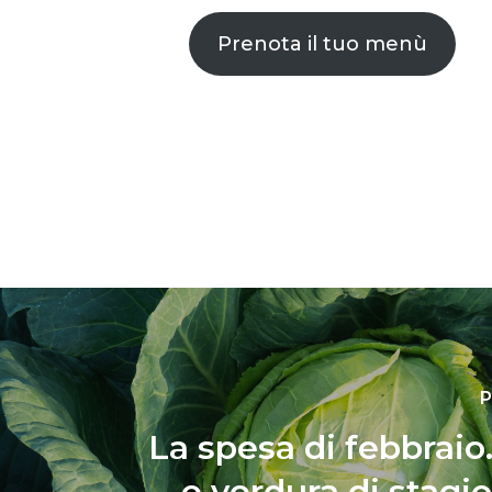
Prenota il tuo menù
P
La spesa di febbraio.
e verdura di stagi