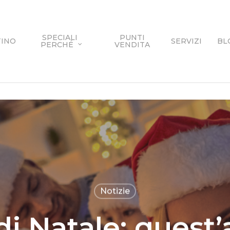
SPECIALI
PUNTI
TINO
SERVIZI
BL
PERCHÉ
VENDITA
Notizie
i Natale: quest’