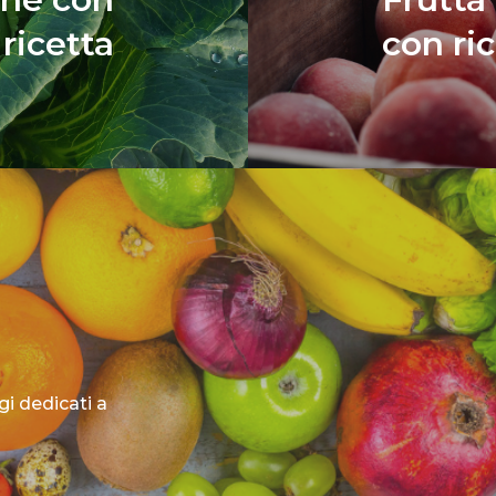
ricetta
con ri
ggi dedicati a