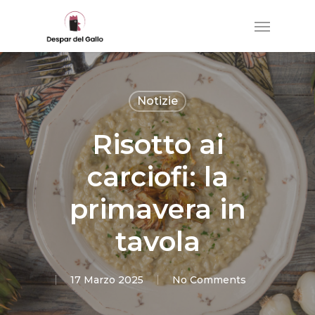
Skip
to
main
content
Notizie
Risotto ai
carciofi: la
primavera in
tavola
17 Marzo 2025
No Comments