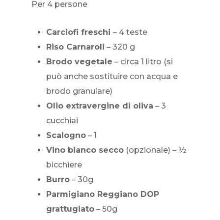
Per 4 persone
Carciofi freschi
– 4 teste
Riso Carnaroli
– 320 g
Brodo vegetale
– circa 1 litro (si
può anche sostituire con acqua e
brodo granulare)
Olio extravergine di oliva
– 3
cucchiai
Scalogno
– 1
Vino bianco secco
(opzionale) – ½
bicchiere
Burro
– 30g
Parmigiano Reggiano DOP
grattugiato
– 50g