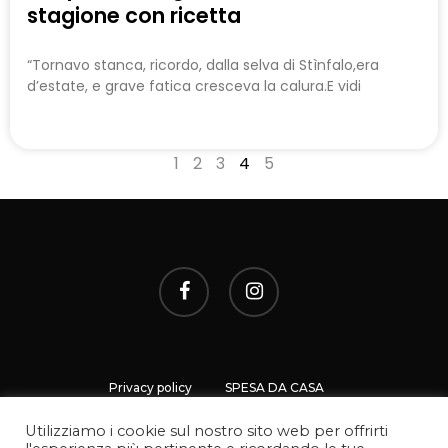
stagione con ricetta
“Tornavo stanca, ricordo, dalla selva di Stìnfalo,era
d’estate, e grave fatica cresceva la calura.E vidi
1
2
3
4
5
Privacy policy
SPESA DA CASA
Utilizziamo i cookie sul nostro sito web per offrirti
PUNTI VENDITA
CONTATTI